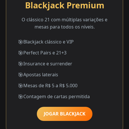
Blackjack Premium
O clássico 21 com múltiplas variações e
mesas para todos os níveis.
Blackjack clássico e VIP
Perfect Pairs e 21+3
Insurance e surrender
Apostas laterais
Mesas de R$ 5 a R$ 5.000
Contagem de cartas permitida
JOGAR BLACKJACK