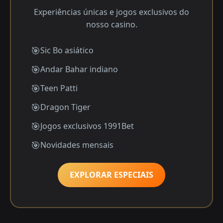
Experiências únicas e jogos exclusivos do
nosso casino.
Sic Bo asiático
Andar Bahar indiano
Teen Patti
Dragon Tiger
Jogos exclusivos 1991Bet
Novidades mensais
EXPLORAR ESPECIAIS