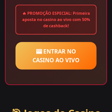
🔥
PROMOÇÃO ESPECIAL:
Primeira
aposta no casino ao vivo com 50%
de cashback!
🎰 ENTRAR NO
CASINO AO VIVO