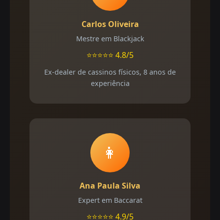
Carlos Oliveira
Mestre em Blackjack
⭐⭐⭐⭐⭐ 4.8/5
Ex-dealer de cassinos físicos, 8 anos de
experiência
👩
Ana Paula Silva
Expert em Baccarat
⭐⭐⭐⭐⭐ 4.9/5