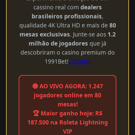
cassino real com
dealers
brasileiros profissionais
,
qualidade 4K Ultra HD e mais de
80
mesas exclusivas
. Junte-se aos
1.2
milhão de jogadores
que já
descobriram o casino premium do
1991Bet!
2288Bet
🔴 AO VIVO AGORA: 1.247
jogadores online em 80
mesas!
🏆 Maior ganho hoje: R$
187.500 na Roleta Lightning
VIP