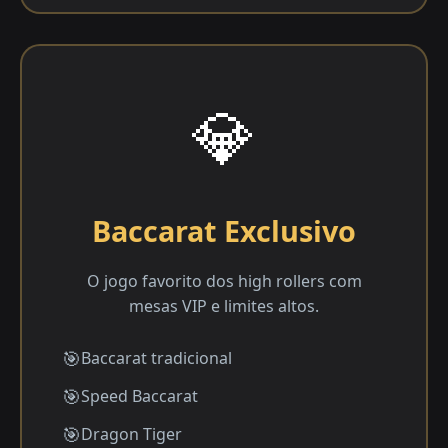
💎
Baccarat Exclusivo
O jogo favorito dos high rollers com
mesas VIP e limites altos.
Baccarat tradicional
Speed Baccarat
Dragon Tiger