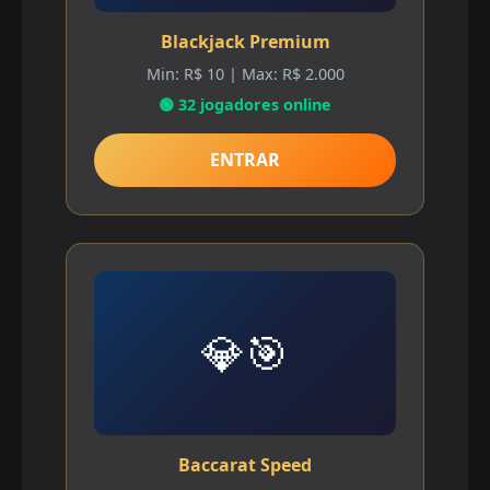
Blackjack Premium
Min: R$ 10 | Max: R$ 2.000
🟢 32 jogadores online
ENTRAR
💎🎯
Baccarat Speed