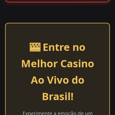
🎰 Entre no
Melhor Casino
Ao Vivo do
Brasil!
Experimente a emoção de um