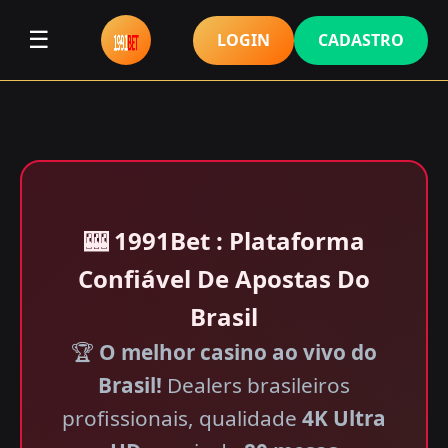
☰
LOGIN
CADASTRO
🎰 1991Bet : Plataforma
Confiável De Apostas Do
Brasil
🏆
O melhor casino ao vivo do
Brasil!
Dealers brasileiros
profissionais, qualidade
4K Ultra