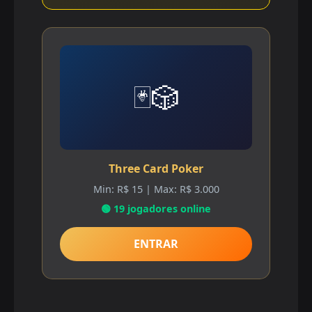
🃏🎲
Three Card Poker
Min: R$ 15 | Max: R$ 3.000
🟢 19 jogadores online
ENTRAR