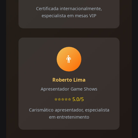
Certificada internacionalmente,
especialista em mesas VIP
👨
Roberto Lima
Apresentador Game Shows
⭐⭐⭐⭐⭐ 5.0/5
Carismático apresentador, especialista
em entretenimento