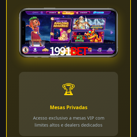
🏆
Mesas Privadas
Acesso exclusivo a mesas VIP com
limites altos e dealers dedicados