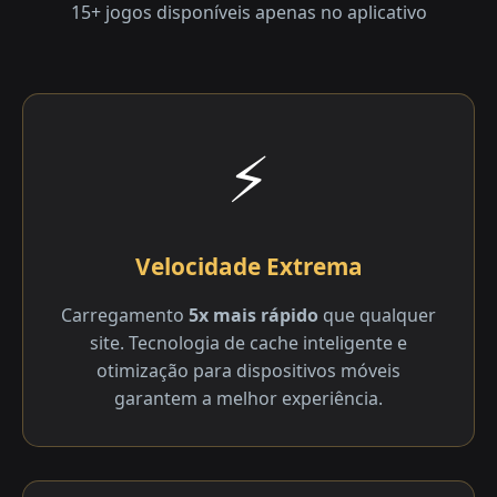
15+ jogos disponíveis apenas no aplicativo
⚡
Velocidade Extrema
Carregamento
5x mais rápido
que qualquer
site. Tecnologia de cache inteligente e
otimização para dispositivos móveis
garantem a melhor experiência.