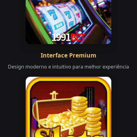
Interface Premium
Design moderno e intuitivo para melhor experiência