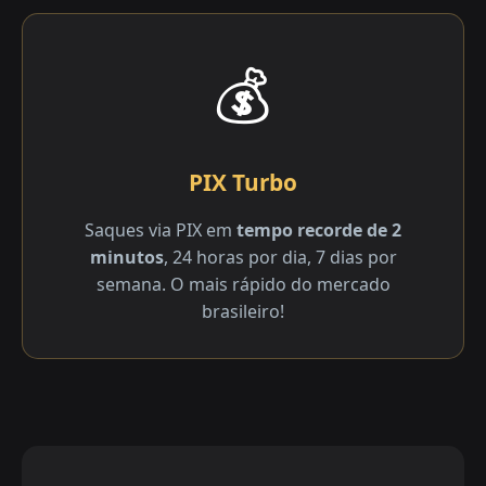
💰
PIX Turbo
Saques via PIX em
tempo recorde de 2
minutos
, 24 horas por dia, 7 dias por
semana. O mais rápido do mercado
brasileiro!