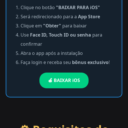
Clique no botão
"BAIXAR PARA iOS"
Será redirecionado para a
App Store
Clique em
"Obter"
para baixar
Use
Face ID, Touch ID ou senha
para
confirmar
Abra o app após a instalação
Faça login e receba seu
bônus exclusivo
!
🍎 BAIXAR iOS