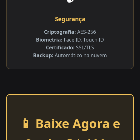
Segurança
Criptografia:
AES-256
Biometria:
Face ID, Touch ID
Certificado:
SSL/TLS
Backup:
Automático na nuvem
📱 Baixe Agora e