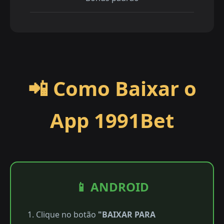
📲 Como Baixar o
App 1991Bet
📱 ANDROID
Clique no botão
"BAIXAR PARA