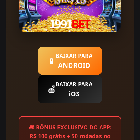
BAIXAR PARA
📱
ANDROID
BAIXAR PARA
🍎
iOS
🎁
BÔNUS EXCLUSIVO DO APP:
R$ 100 grátis + 50 rodadas no