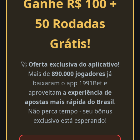
Ganhe R$ 100 +
50 Rodadas
Grátis!
🚀
Oferta exclusiva do aplicativo!
Mais de
890.000 jogadores
já
baixaram o app 1991Bet e
aproveitam a
experiência de
apostas mais rápida do Brasil
.
Não perca tempo - seu bônus
exclusivo está esperando!