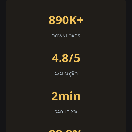
890K+
DOWNLOADS
4.8/5
AVALIAÇÃO
2min
SAQUE PIX