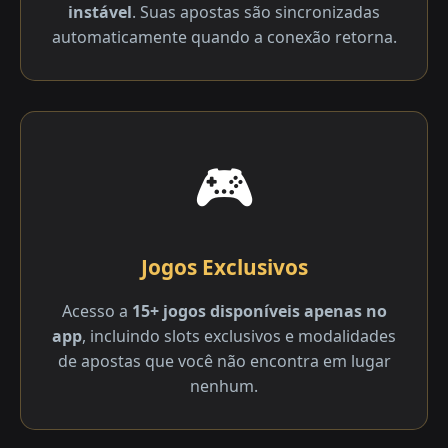
instável
. Suas apostas são sincronizadas
automaticamente quando a conexão retorna.
🎮
Jogos Exclusivos
Acesso a
15+ jogos disponíveis apenas no
app
, incluindo slots exclusivos e modalidades
de apostas que você não encontra em lugar
nenhum.