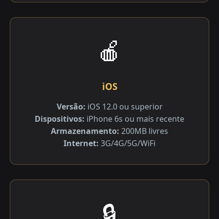
🍎
iOS
Versão:
iOS 12.0 ou superior
Dispositivos:
iPhone 6s ou mais recente
Armazenamento:
200MB livres
Internet:
3G/4G/5G/WiFi
🔒