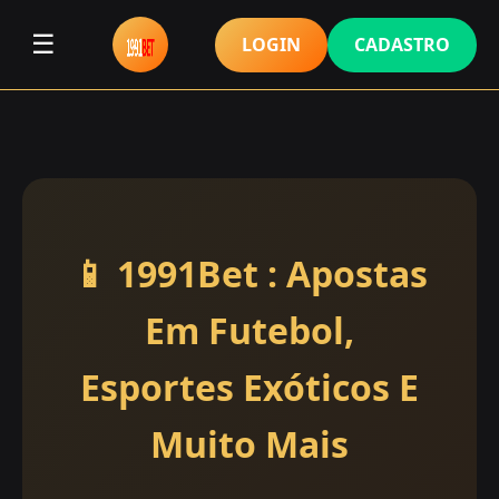
☰
LOGIN
CADASTRO
📱 1991Bet : Apostas
Em Futebol,
Esportes Exóticos E
Muito Mais