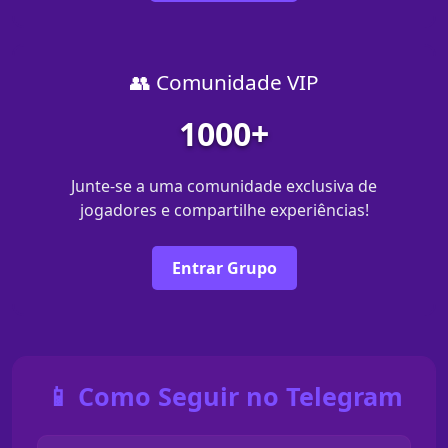
👥 Comunidade VIP
1000+
Junte-se a uma comunidade exclusiva de
jogadores e compartilhe experiências!
Entrar Grupo
📱 Como Seguir no Telegram