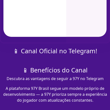
📱 Canal Oficial no Telegram!
📱 Benefícios do Canal
Descubra as vantagens de seguir a 97Y no Telegram
A plataforma 97Y Brasil segue um modelo próprio de
desenvolvimento — a 97Y prioriza sempre a experiência
do jogador com atualizações constantes.