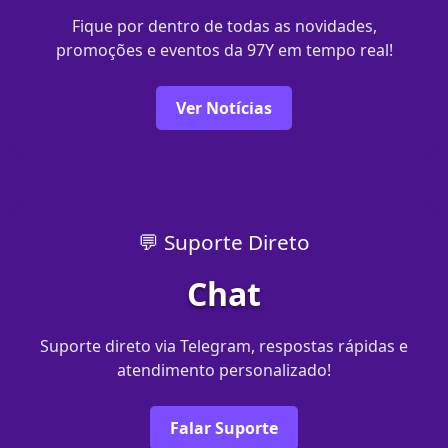
Fique por dentro de todas as novidades,
promoções e eventos da 97Y em tempo real!
Ver Notícias
💬 Suporte Direto
Chat
Suporte direto via Telegram, respostas rápidas e
atendimento personalizado!
Falar Suporte