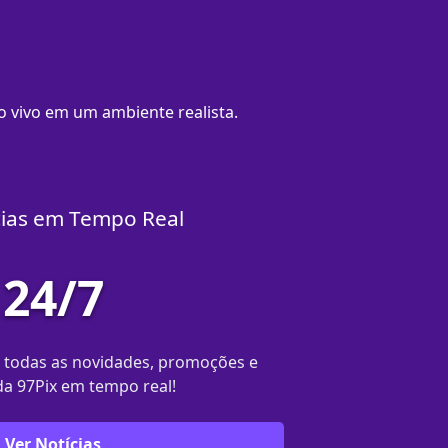
ao vivo em um ambiente realista.
cias em Tempo Real
24/7
e todas as novidades, promoções e
da 97Pix em tempo real!
Ver Notícias