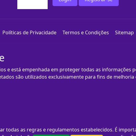
Políticas de Privacidade
Termos e Condições
Sitemap
de
ários e está empenhada em proteger todas as informações p
tados são utilizados exclusivamente para fins de melhoria
r todas as regras e regulamentos estabelecidos. É importa