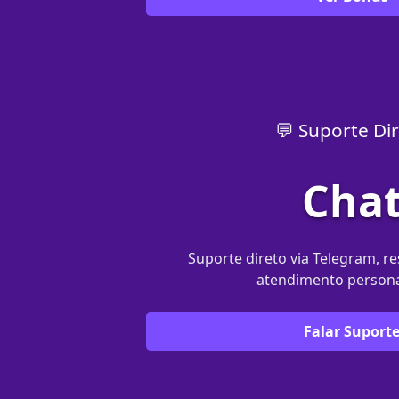
💬 Suporte Di
Cha
Suporte direto via Telegram, r
atendimento persona
Falar Suport