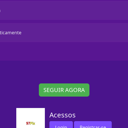
a
aticamente
SEGUIR AGORA
Acessos
Login
Registrar-se