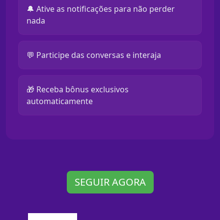
🔔 Ative as notificações para não perder
nada
💬 Participe das conversas e interaja
🎁 Receba bônus exclusivos
automaticamente
SEGUIR AGORA