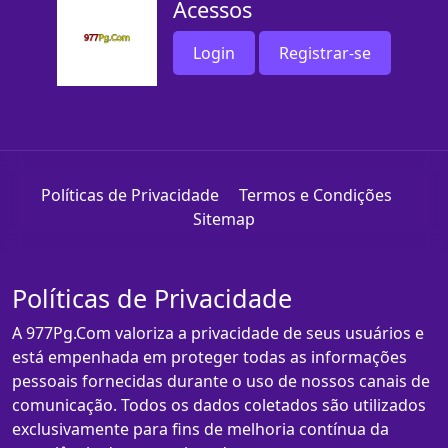
Acessos
Login
Registrar-se
Políticas de Privacidade
Termos e Condições
Sitemap
Políticas de Privacidade
A 977Pg.Com valoriza a privacidade de seus usuários e
está empenhada em proteger todas as informações
pessoais fornecidas durante o uso de nossos canais de
comunicação. Todos os dados coletados são utilizados
exclusivamente para fins de melhoria contínua da