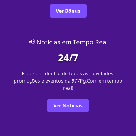
Ver Bônus
📢 Notícias em Tempo Real
24/7
Fique por dentro de todas as novidades,
promoções e eventos da 977Pg.Com em tempo
real!
Ver Notícias