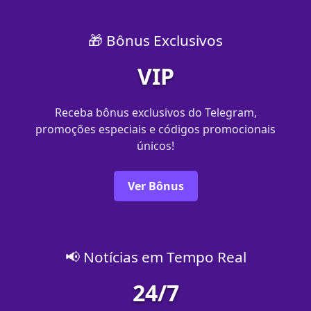
🎁 Bônus Exclusivos
VIP
Receba bônus exclusivos do Telegram,
promoções especiais e códigos promocionais
únicos!
Ver Bônus
📢 Notícias em Tempo Real
24/7