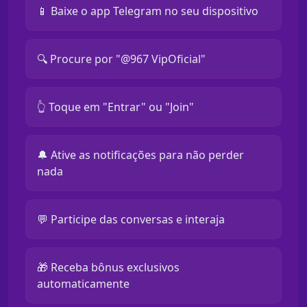
📱 Baixe o app Telegram no seu dispositivo
🔍 Procure por "@967 VipOficial"
👆 Toque em "Entrar" ou "Join"
🔔 Ative as notificações para não perder
nada
💬 Participe das conversas e interaja
🎁 Receba bônus exclusivos
automaticamente