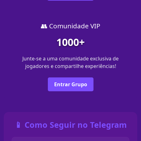
👥 Comunidade VIP
1000+
Junte-se a uma comunidade exclusiva de
jogadores e compartilhe experiências!
Entrar Grupo
📱 Como Seguir no Telegram