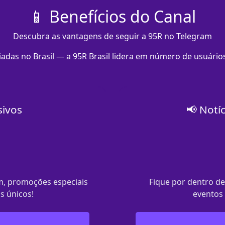
📱 Benefícios do Canal
Descubra as vantagens de seguir a 95R no Telegram
adas no Brasil — a 95R Brasil lidera em número de usuários
sivos
📢 Notí
m, promoções especiais
Fique por dentro d
s únicos!
eventos