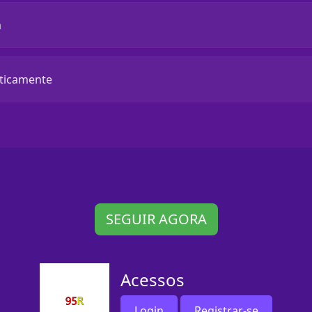
a
aticamente
SEGUIR AGORA
Acessos
Login
Registrar-se