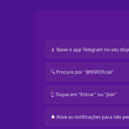
📱 Baixe o app Telegram no seu disp
🔍 Procure por "@95ROficial"
👆 Toque em "Entrar" ou "Join"
🔔 Ative as notificações para não p