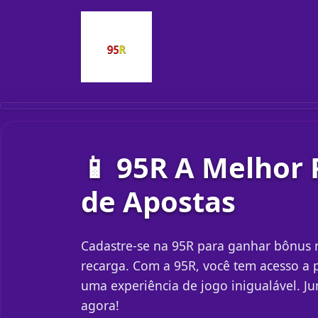
📱 95R A Melhor
de Apostas
Cadastre-se na 95R para ganhar bônus 
recarga. Com a 95R, você tem acesso a 
uma experiência de jogo inigualável. J
agora!