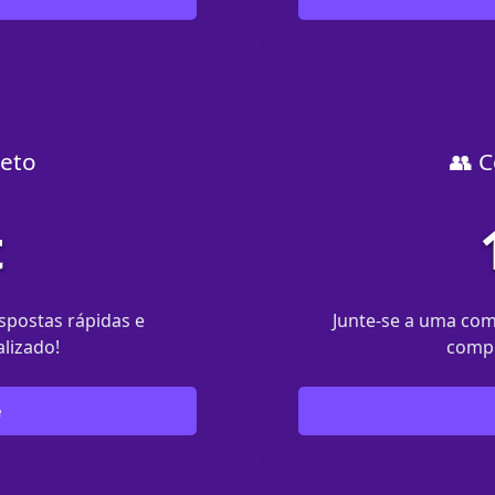
reto
👥 
t
espostas rápidas e
Junte-se a uma com
lizado!
compa
e