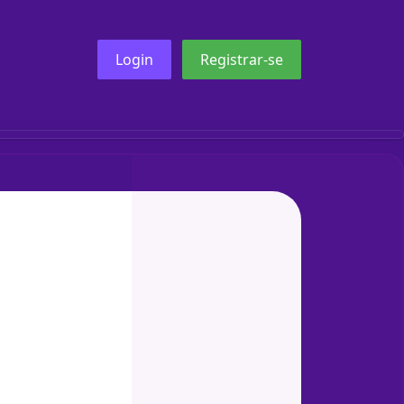
Login
Registrar-se