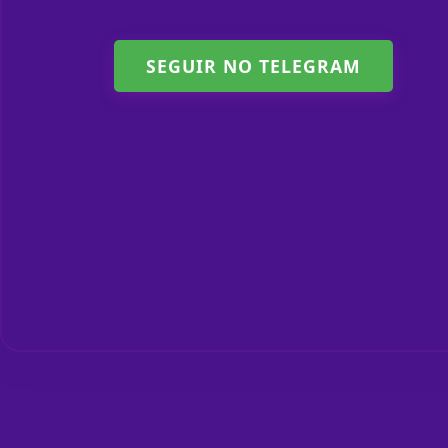
SEGUIR NO TELEGRAM