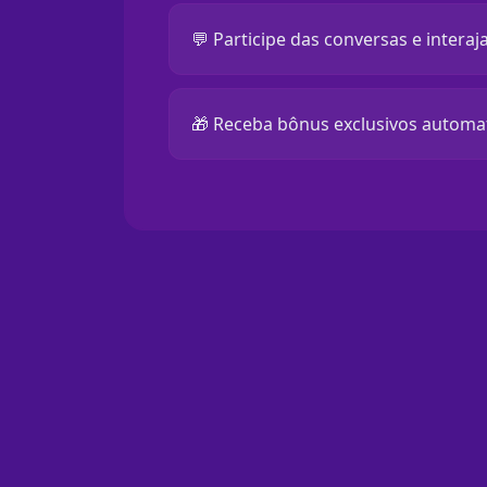
💬 Participe das conversas e interaj
🎁 Receba bônus exclusivos autom