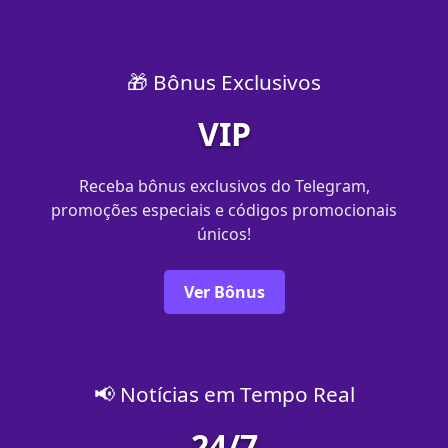
🎁 Bônus Exclusivos
VIP
Receba bônus exclusivos do Telegram,
promoções especiais e códigos promocionais
únicos!
Ver Bônus
📢 Notícias em Tempo Real
24/7