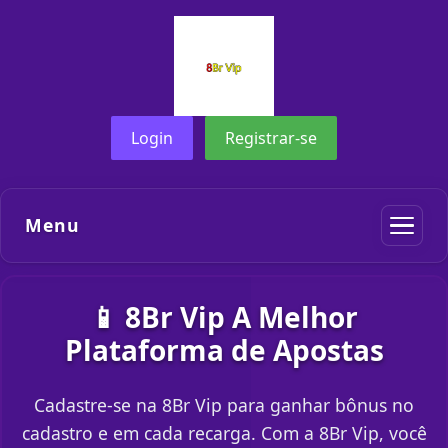
Login
Registrar-se
Menu
📱 8Br Vip A Melhor
Plataforma de Apostas
Cadastre-se na 8Br Vip para ganhar bônus no
cadastro e em cada recarga. Com a 8Br Vip, você