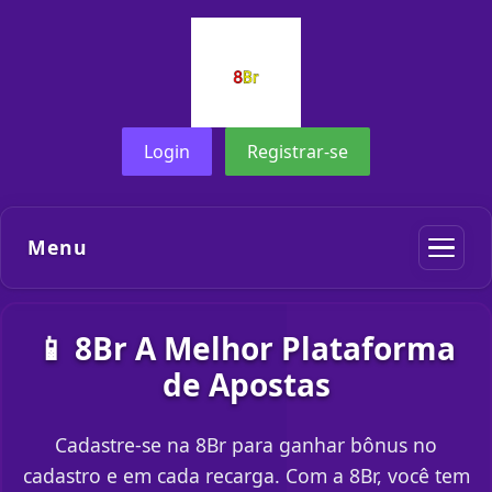
Login
Registrar-se
Menu
📱 8Br A Melhor Plataforma
de Apostas
Cadastre-se na 8Br para ganhar bônus no
cadastro e em cada recarga. Com a 8Br, você tem