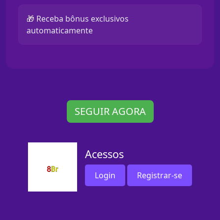
🎁 Receba bônus exclusivos
automaticamente
SEGUIR AGORA
Acessos
Login
Registrar-se