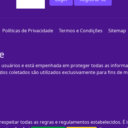
Políticas de Privacidade
Termos e Condições
Sitemap
de
us usuários e está empenhada em proteger todas as informa
os coletados são utilizados exclusivamente para fins de m
speitar todas as regras e regulamentos estabelecidos. É 