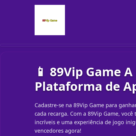
📱 89Vip Game A
Plataforma de A
Cadastre-se na 89Vip Game para ganha
cada recarga. Com a 89Vip Game, você
incríveis e uma experiência de jogo inig
vencedores agora!