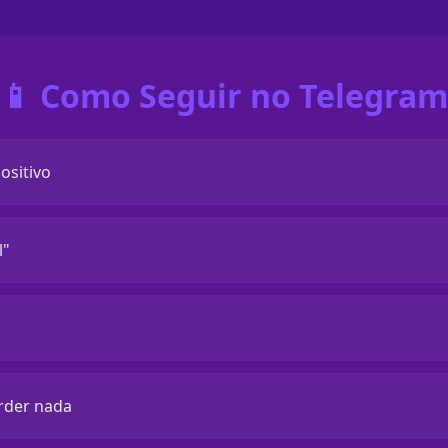
📱 Como Seguir no Telegram
ositivo
l"
erder nada