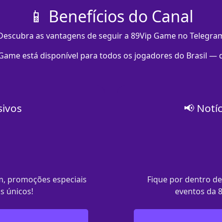
📱 Benefícios do Canal
Descubra as vantagens de seguir a 89Vip Game no Telegra
ame está disponível para todos os jogadores do Brasil — 
sivos
📢 Notí
m, promoções especiais
Fique por dentro d
s únicos!
eventos da 