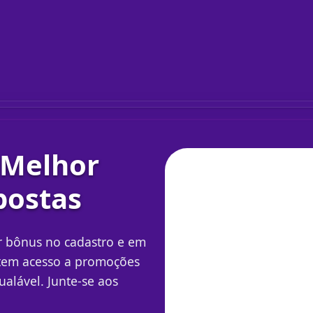
 Melhor
postas
r bônus no cadastro e em
 tem acesso a promoções
ualável. Junte-se aos