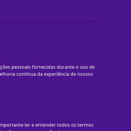
ções pessoais fornecidas durante o uso de
elhoria contínua da experiência de nossos
importante ler e entender todos os termos