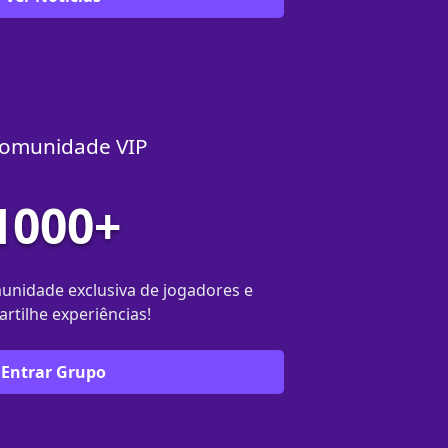
Comunidade VIP
1000+
unidade exclusiva de jogadores e
rtilhe experiências!
Entrar Grupo