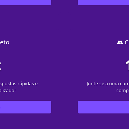
reto
👥 
t
espostas rápidas e
Junte-se a uma com
lizado!
compa
e