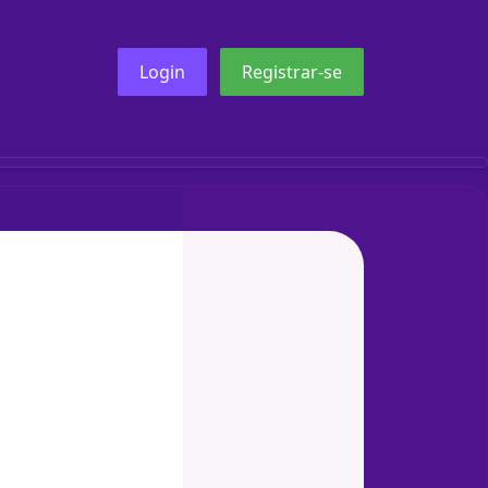
Login
Registrar-se