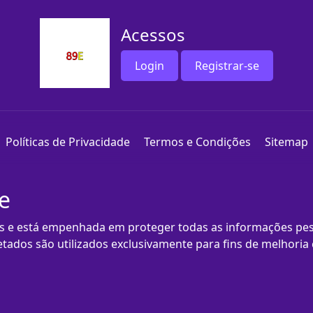
Acessos
Login
Registrar-se
Políticas de Privacidade
Termos e Condições
Sitemap
de
ios e está empenhada em proteger todas as informações pe
tados são utilizados exclusivamente para fins de melhoria