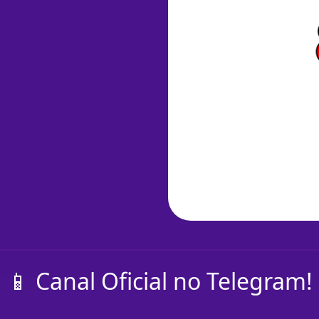
📱 Canal Oficial no Telegram!