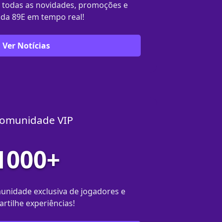
e todas as novidades, promoções e
 da 89E em tempo real!
Ver Notícias
Comunidade VIP
1000+
unidade exclusiva de jogadores e
rtilhe experiências!