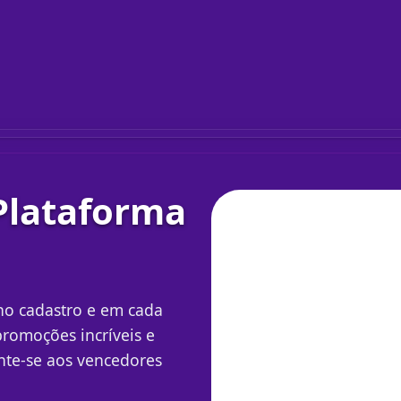
Plataforma
no cadastro e em cada
promoções incríveis e
unte-se aos vencedores