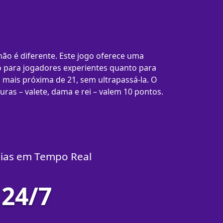
 não é diferente. Este jogo oferece uma
o para jogadores experientes quanto para
 mais próxima de 21, sem ultrapassá-la. O
uras – valete, dama e rei – valem 10 pontos.
cias em Tempo Real
24/7