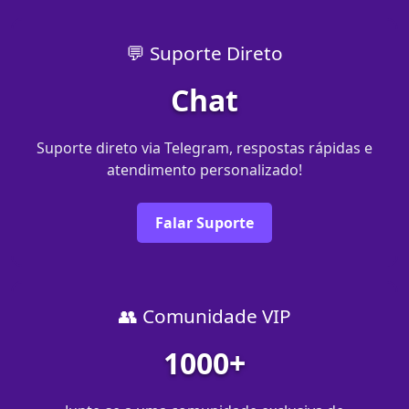
💬 Suporte Direto
Chat
Suporte direto via Telegram, respostas rápidas e
atendimento personalizado!
Falar Suporte
👥 Comunidade VIP
1000+