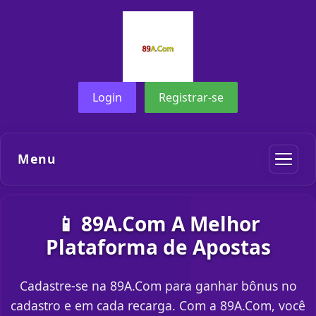
Login
Registrar-se
Menu
📱 89A.Com A Melhor
Plataforma de Apostas
Cadastre-se na 89A.Com para ganhar bônus no
cadastro e em cada recarga. Com a 89A.Com, você