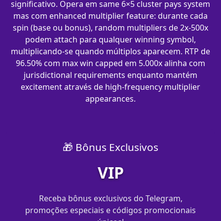
significativo. Opera em same 6×5 cluster pays system
mas com enhanced multiplier feature: durante cada
spin (base ou bonus), random multipliers de 2x-500x
podem attach para qualquer winning symbol,
multiplicando-se quando múltiplos aparecem. RTP de
96.50% com max win capped em 5.000x alinha com
jurisdictional requirements enquanto mantém
excitement através de high-frequency multiplier
appearances.
🎁 Bônus Exclusivos
VIP
Receba bônus exclusivos do Telegram,
promoções especiais e códigos promocionais