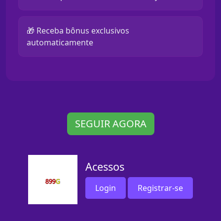
🎁 Receba bônus exclusivos
automaticamente
SEGUIR AGORA
Acessos
Login
Registrar-se