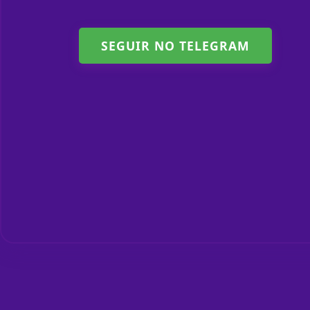
SEGUIR NO TELEGRAM