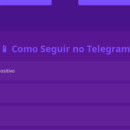
📱 Como Seguir no Telegram
ositivo