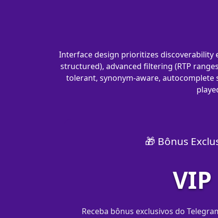
Interface design prioritizes discoverability
structured), advanced filtering (RTP ranges,
tolerant, synonym-aware, autocomplete sug
playe
🎁 Bônus Exclu
VIP
Receba bônus exclusivos do Telegra