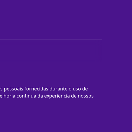
s pessoais fornecidas durante o uso de
elhoria contínua da experiência de nossos