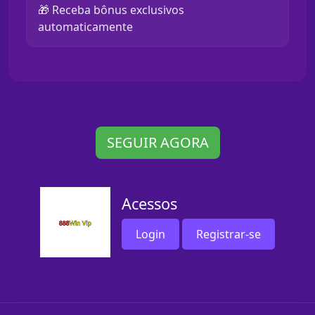
🎁 Receba bônus exclusivos
automaticamente
SEGUIR AGORA
Acessos
Login
Registrar-se