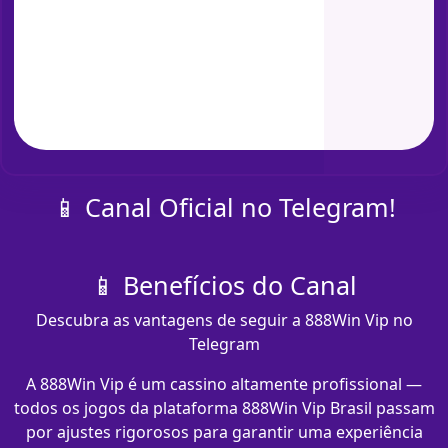
📱 Canal Oficial no Telegram!
📱 Benefícios do Canal
Descubra as vantagens de seguir a 888Win Vip no
Telegram
A 888Win Vip é um cassino altamente profissional —
todos os jogos da plataforma 888Win Vip Brasil passam
por ajustes rigorosos para garantir uma experiência