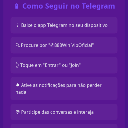
📱 Como Seguir no Telegram
📱 Baixe o app Telegram no seu dispositivo
🔍 Procure por "@888Win VipOficial"
👆 Toque em "Entrar" ou "Join"
🔔 Ative as notificações para não perder
nada
💬 Participe das conversas e interaja