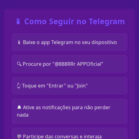
📱 Como Seguir no Telegram
📱 Baixe o app Telegram no seu dispositivo
🔍 Procure por "@888RRr APPOficial"
👆 Toque em "Entrar" ou "Join"
🔔 Ative as notificações para não perder
nada
💬 Participe das conversas e interaja