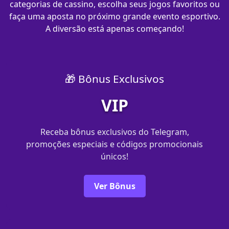
categorias de cassino, escolha seus jogos favoritos ou
faça uma aposta no próximo grande evento esportivo.
A diversão está apenas começando!
🎁 Bônus Exclusivos
VIP
Receba bônus exclusivos do Telegram,
promoções especiais e códigos promocionais
únicos!
Ver Bônus