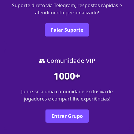
Suporte direto via Telegram, respostas rápidas e
atendimento personalizado!
Falar Suporte
👥 Comunidade VIP
1000+
Junte-se a uma comunidade exclusiva de
jogadores e compartilhe experiências!
Entrar Grupo