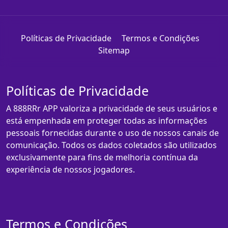
Políticas de Privacidade
Termos e Condições
Sitemap
Políticas de Privacidade
A 888RRr APP valoriza a privacidade de seus usuários e
está empenhada em proteger todas as informações
pessoais fornecidas durante o uso de nossos canais de
comunicação. Todos os dados coletados são utilizados
exclusivamente para fins de melhoria contínua da
experiência de nossos jogadores.
Termos e Condições