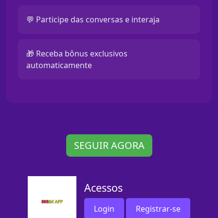
💬 Participe das conversas e interaja
🎁 Receba bônus exclusivos
automaticamente
SEGUIR AGORA
Acessos
Login
Registrar-se