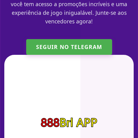
você tem acesso a promoções incríveis e uma
experiência de jogo inigualável. Junte-se aos
vencedores agora!
SEGUIR NO TELEGRAM