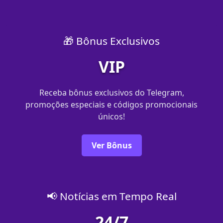
🎁 Bônus Exclusivos
VIP
Receba bônus exclusivos do Telegram,
promoções especiais e códigos promocionais
únicos!
Ver Bônus
📢 Notícias em Tempo Real
24/7