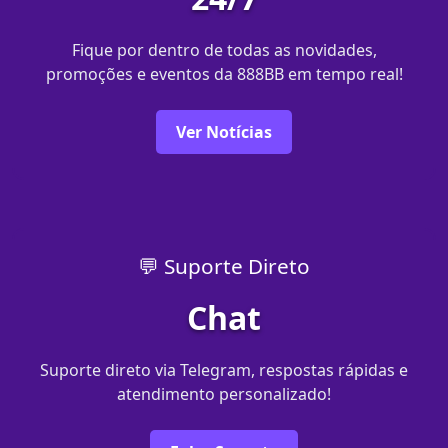
Fique por dentro de todas as novidades,
promoções e eventos da 888BB em tempo real!
Ver Notícias
💬 Suporte Direto
Chat
Suporte direto via Telegram, respostas rápidas e
atendimento personalizado!