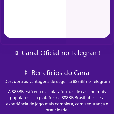
📱 Canal Oficial no Telegram!
📱 Benefícios do Canal
Descubra as vantagens de seguir a 888BB no Telegram
A 888BB está entre as plataformas de cassino mais
populares — a plataforma 888BB Brasil oferece a
experiência de jogo mais completa, com segurança e
praticidade.