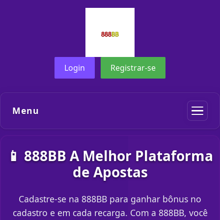
Login
Registrar-se
Menu
📱 888BB A Melhor Plataforma
de Apostas
Cadastre-se na 888BB para ganhar bônus no
cadastro e em cada recarga. Com a 888BB, você