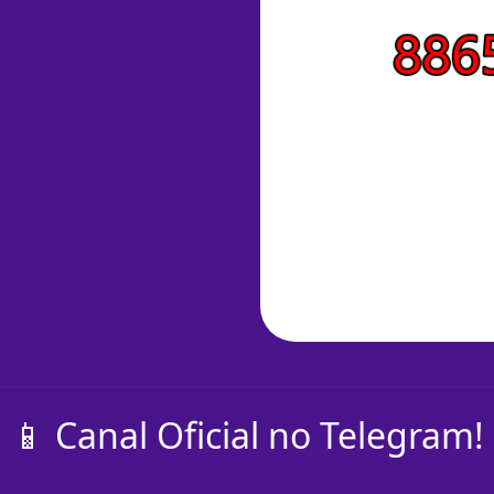
📱 Canal Oficial no Telegram!