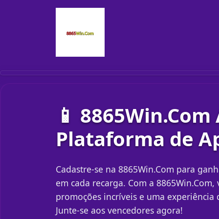
📱 8865Win.Com 
Plataforma de A
Cadastre-se na 8865Win.Com para ganh
em cada recarga. Com a 8865Win.Com, 
promoções incríveis e uma experiência d
Junte-se aos vencedores agora!