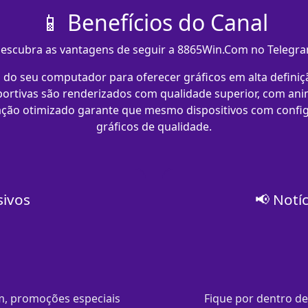
📱 Benefícios do Canal
escubra as vantagens de seguir a 8865Win.Com no Telegr
ca do seu computador para oferecer gráficos em alta definiç
portivas são renderizados com qualidade superior, com anim
ização otimizado garante que mesmo dispositivos com conf
gráficos de qualidade.
sivos
📢 Notí
m, promoções especiais
Fique por dentro d