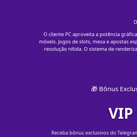
D
O cliente PC aproveita a potência gráfi
móveis. Jogos de slots, mesa e apostas es
resolução nítida. O sistema de render
🎁 Bônus Exclu
VIP
Receba bônus exclusivos do Telegra