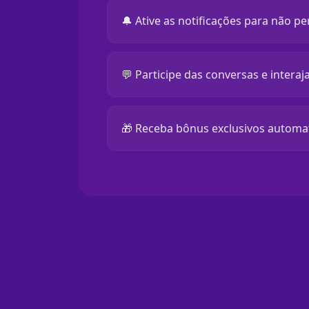
🔔 Ative as notificações para não p
💬 Participe das conversas e interaj
🎁 Receba bônus exclusivos autom