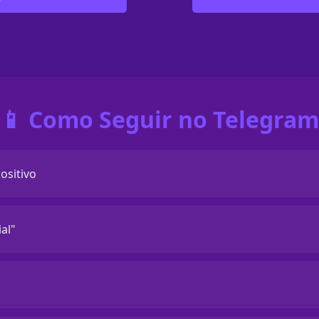
📱 Como Seguir no Telegram
ositivo
al"