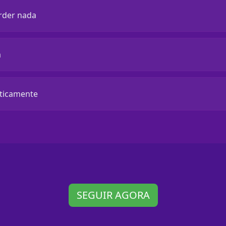
erder nada
a
aticamente
SEGUIR AGORA