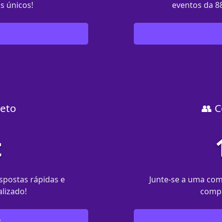
s únicos!
eventos da 8
reto
👥 
t
espostas rápidas e
Junte-se a uma com
lizado!
compa
e