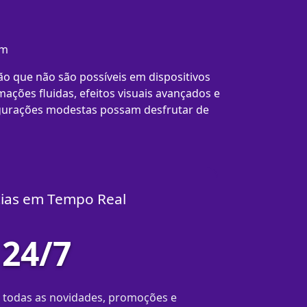
am
ão que não são possíveis em dispositivos
ações fluidas, efeitos visuais avançados e
igurações modestas possam desfrutar de
cias em Tempo Real
24/7
e todas as novidades, promoções e