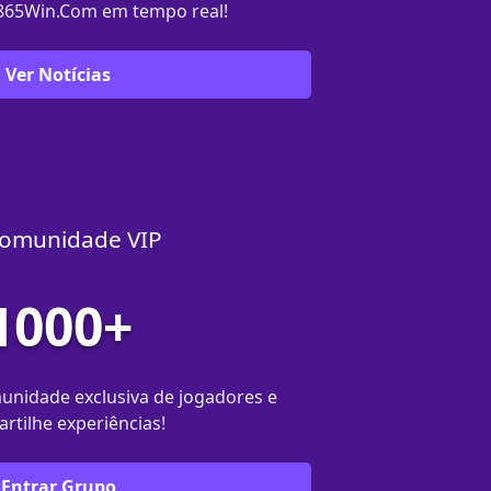
865Win.Com em tempo real!
Ver Notícias
Comunidade VIP
1000+
unidade exclusiva de jogadores e
rtilhe experiências!
Entrar Grupo