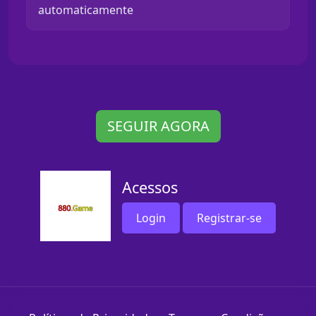
automaticamente
SEGUIR AGORA
Acessos
Login
Registrar-se