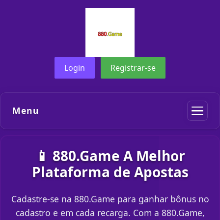
Login
Registrar-se
Menu
📱 880.Game A Melhor
Plataforma de Apostas
Cadastre-se na 880.Game para ganhar bônus no
cadastro e em cada recarga. Com a 880.Game,