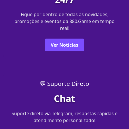
Fique por dentro de todas as novidades,
promoções e eventos da 880.Game em tempo
real!
Ver Notícias
💬 Suporte Direto
Chat
Suporte direto via Telegram, respostas rápidas e
atendimento personalizado!