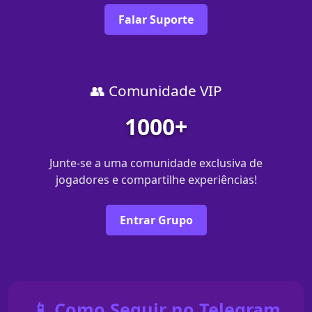
Falar Suporte
👥 Comunidade VIP
1000+
Junte-se a uma comunidade exclusiva de
jogadores e compartilhe experiências!
Entrar Grupo
📱 Como Seguir no Telegram