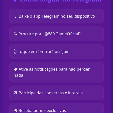
📱 Baixe o app Telegram no seu dispositivo
🔍 Procure por "@880.GameOficial"
👆 Toque em "Entrar" ou "Join"
🔔 Ative as notificações para não perder
nada
💬 Participe das conversas e interaja
🎁 Receba bônus exclusivos