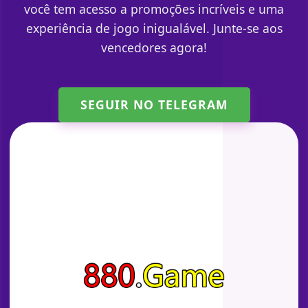
você tem acesso a promoções incríveis e uma
experiência de jogo inigualável. Junte-se aos
vencedores agora!
SEGUIR NO TELEGRAM