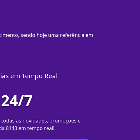
scimento, sendo hoje uma referência em
cias em Tempo Real
24/7
e todas as novidades, promoções e
da 8143 em tempo real!