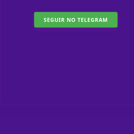
SEGUIR NO TELEGRAM