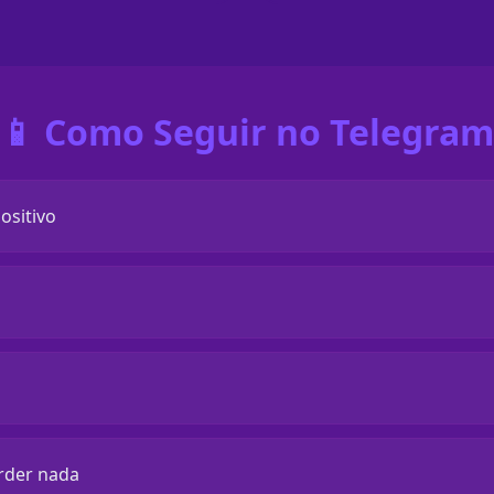
📱 Como Seguir no Telegram
ositivo
erder nada