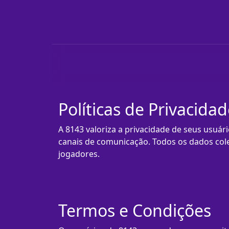
Políticas de Privacida
A 8143 valoriza a privacidade de seus usuá
canais de comunicação. Todos os dados cole
jogadores.
Termos e Condições