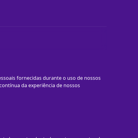
essoais fornecidas durante o uso de nossos
 contínua da experiência de nossos