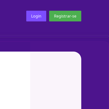
Login
Registrar-se