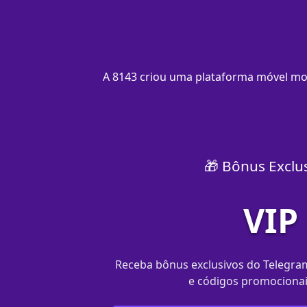
A 8143 criou uma plataforma móvel mod
🎁 Bônus Exclu
VIP
Receba bônus exclusivos do Telegra
e códigos promocionai