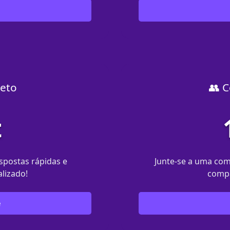
reto
👥 
t
espostas rápidas e
Junte-se a uma com
lizado!
compa
e