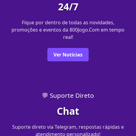
24/7
Fique por dentro de todas as novidades,
promoções e eventos da 800Jogo.Com em tempo
real!
Ver Notícias
💬 Suporte Direto
Chat
Suporte direto via Telegram, respostas rápidas e
atendimento personalizado!