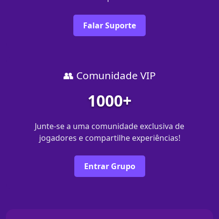
Falar Suporte
👥 Comunidade VIP
1000+
Junte-se a uma comunidade exclusiva de
jogadores e compartilhe experiências!
Entrar Grupo