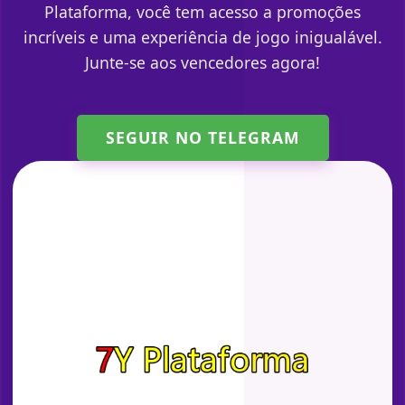
Plataforma, você tem acesso a promoções
incríveis e uma experiência de jogo inigualável.
Junte-se aos vencedores agora!
SEGUIR NO TELEGRAM