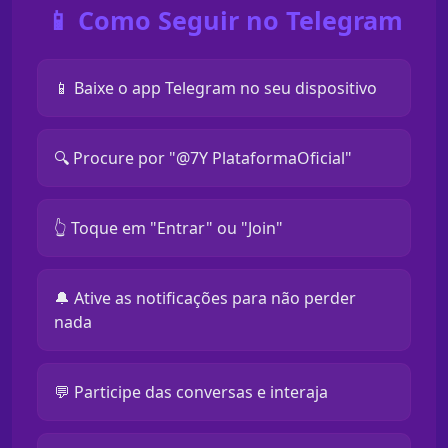
📱 Como Seguir no Telegram
📱 Baixe o app Telegram no seu dispositivo
🔍 Procure por "@7Y PlataformaOficial"
👆 Toque em "Entrar" ou "Join"
🔔 Ative as notificações para não perder
nada
💬 Participe das conversas e interaja