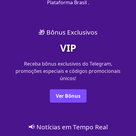
Plataforma Brasil .
🎁 Bônus Exclusivos
VIP
Receba bônus exclusivos do Telegram,
promoções especiais e códigos promocionais
únicos!
Ver Bônus
📢 Notícias em Tempo Real