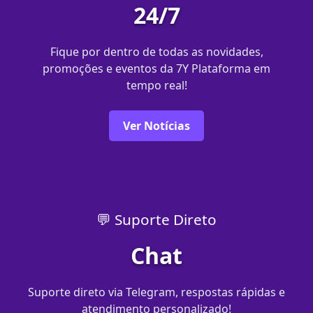
24/7
Fique por dentro de todas as novidades,
promoções e eventos da 7Y Plataforma em
tempo real!
Ver Notícias
💬 Suporte Direto
Chat
Suporte direto via Telegram, respostas rápidas e
atendimento personalizado!