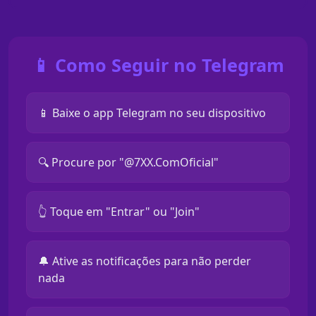
📱 Como Seguir no Telegram
📱 Baixe o app Telegram no seu dispositivo
🔍 Procure por "@7XX.ComOficial"
👆 Toque em "Entrar" ou "Join"
🔔 Ative as notificações para não perder
nada