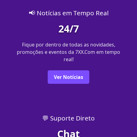
📢 Notícias em Tempo Real
24/7
Fique por dentro de todas as novidades,
promoções e eventos da 7XX.Com em tempo
real!
Ver Notícias
💬 Suporte Direto
Chat