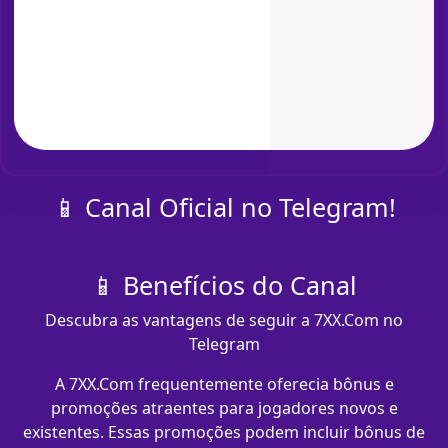
📱 Canal Oficial no Telegram!
📱 Benefícios do Canal
Descubra as vantagens de seguir a 7XX.Com no
Telegram
A 7XX.Com frequentemente oferecia bônus e
promoções atraentes para jogadores novos e
existentes. Essas promoções podem incluir bônus de