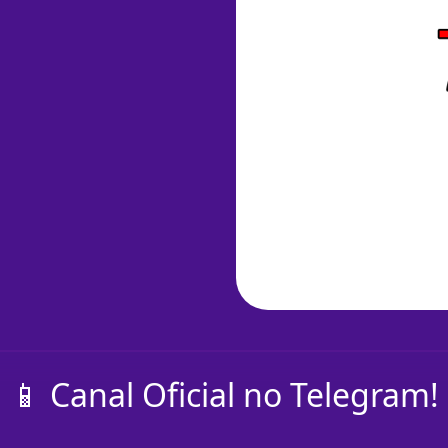
📱 Canal Oficial no Telegram!