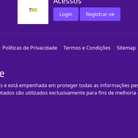
Acessos
Login
Registrar-se
Políticas de Privacidade
Termos e Condições
Sitemap
de
ios e está empenhada em proteger todas as informações pe
tados são utilizados exclusivamente para fins de melhoria