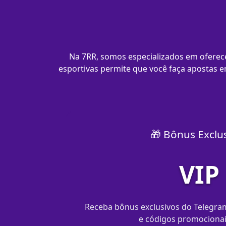
Na 7RR, somos especializados em oferece
esportivas permite que você faça apostas em
🎁 Bônus Exclu
VIP
Receba bônus exclusivos do Telegra
e códigos promocionai