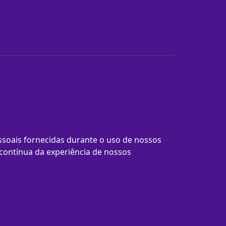
ssoais fornecidas durante o uso de nossos
 contínua da experiência de nossos