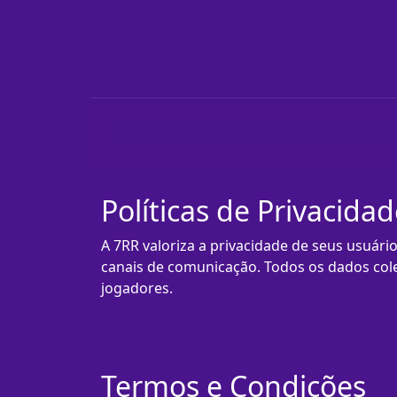
Políticas de Privacida
A 7RR valoriza a privacidade de seus usuár
canais de comunicação. Todos os dados cole
jogadores.
Termos e Condições