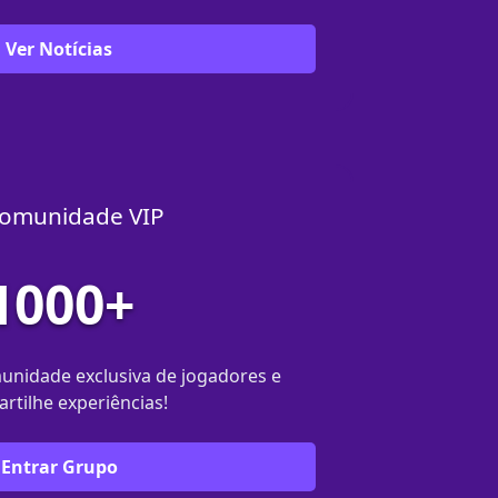
Ver Notícias
Comunidade VIP
1000+
unidade exclusiva de jogadores e
rtilhe experiências!
Entrar Grupo