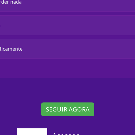
erder nada
a
aticamente
SEGUIR AGORA