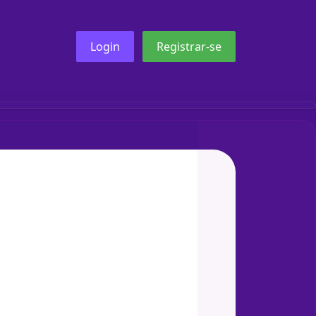
Login
Registrar-se