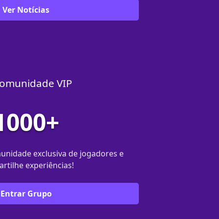
Ver Notícias
Comunidade VIP
1000+
unidade exclusiva de jogadores e
rtilhe experiências!
Entrar Grupo