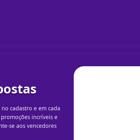
r
postas
 no cadastro e em cada
 promoções incríveis e
unte-se aos vencedores