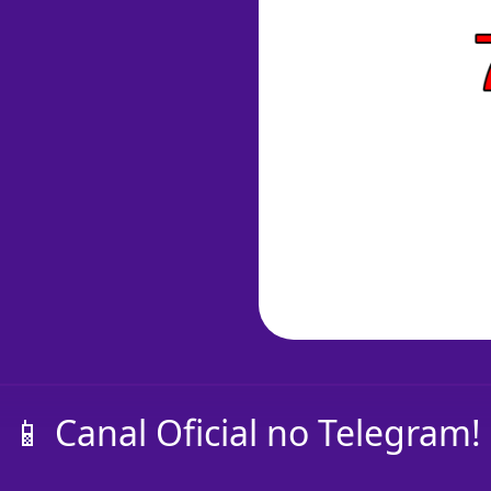
📱 Canal Oficial no Telegram!