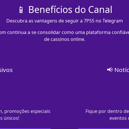
📱 Benefícios do Canal
Descubra as vantagens de seguir a 7P55 no Telegram
m​ continua a se consolidar como uma plataforma confiável
de cassinos online.
sivos
📢 Notí
m, promoções especiais
Fique por dentro d
s únicos!
eventos 