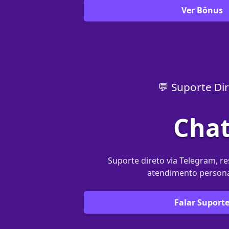
Ver Bônus
💬 Suporte Di
Cha
Suporte direto via Telegram, r
atendimento persona
Falar Suport