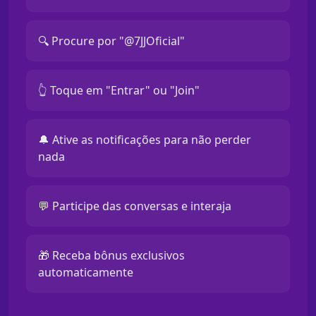
🔍 Procure por "@7JJOficial"
👆 Toque em "Entrar" ou "Join"
🔔 Ative as notificações para não perder
nada
💬 Participe das conversas e interaja
🎁 Receba bônus exclusivos
automaticamente