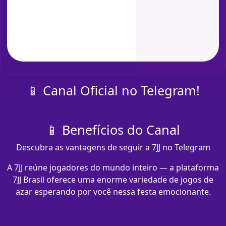
📱 Canal Oficial no Telegram!
📱 Benefícios do Canal
Descubra as vantagens de seguir a 7JJ no Telegram
A 7JJ reúne jogadores do mundo inteiro — a plataforma
7JJ Brasil oferece uma enorme variedade de jogos de
azar esperando por você nessa festa emocionante.