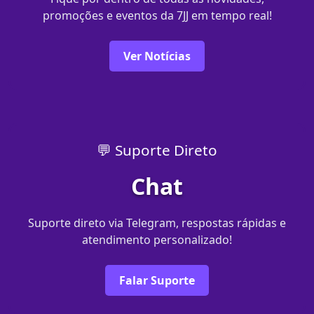
promoções e eventos da 7JJ em tempo real!
Ver Notícias
💬 Suporte Direto
Chat
Suporte direto via Telegram, respostas rápidas e
atendimento personalizado!
Falar Suporte