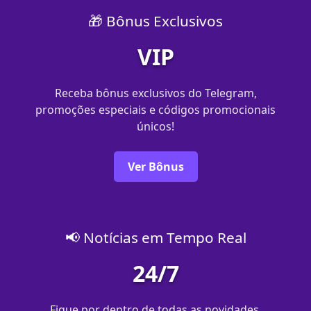
🎁 Bônus Exclusivos
VIP
Receba bônus exclusivos do Telegram,
promoções especiais e códigos promocionais
únicos!
Ver Bônus
📢 Notícias em Tempo Real
24/7
Fique por dentro de todas as novidades,