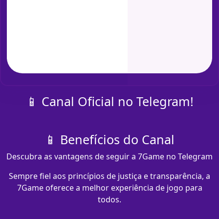
📱 Canal Oficial no Telegram!
📱 Benefícios do Canal
Descubra as vantagens de seguir a 7Game no Telegram
Sempre fiel aos princípios de justiça e transparência, a
7Game oferece a melhor experiência de jogo para
todos.