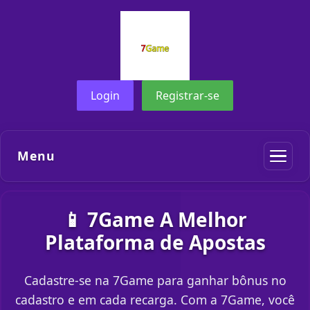
Login
Registrar-se
Menu
📱 7Game A Melhor
Plataforma de Apostas
Cadastre-se na 7Game para ganhar bônus no
cadastro e em cada recarga. Com a 7Game, você