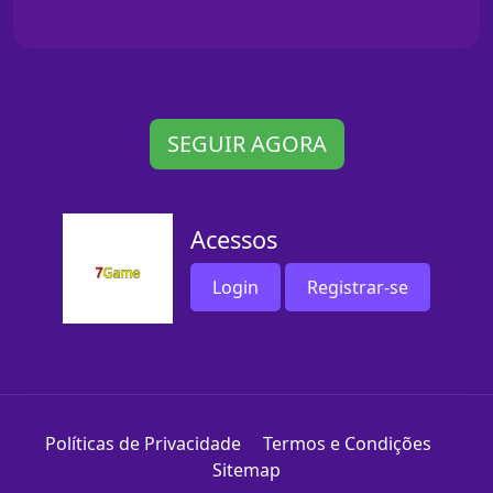
SEGUIR AGORA
Acessos
Login
Registrar-se
Políticas de Privacidade
Termos e Condições
Sitemap