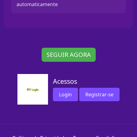
automaticamente
SEGUIR AGORA
Acessos
Login
Registrar-se