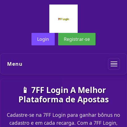
Login
Registrar-se
Menu
📱 7FF Login A Melhor
Plataforma de Apostas
Cadastre-se na 7FF Login para ganhar bônus no
cadastro e em cada recarga. Com a 7FF Login,