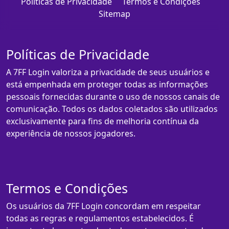
Políticas de Privacidade
Termos e Condições
Sitemap
Políticas de Privacidade
A 7FF Login valoriza a privacidade de seus usuários e
está empenhada em proteger todas as informações
pessoais fornecidas durante o uso de nossos canais de
comunicação. Todos os dados coletados são utilizados
exclusivamente para fins de melhoria contínua da
experiência de nossos jogadores.
Termos e Condições
Os usuários da 7FF Login concordam em respeitar
todas as regras e regulamentos estabelecidos. É