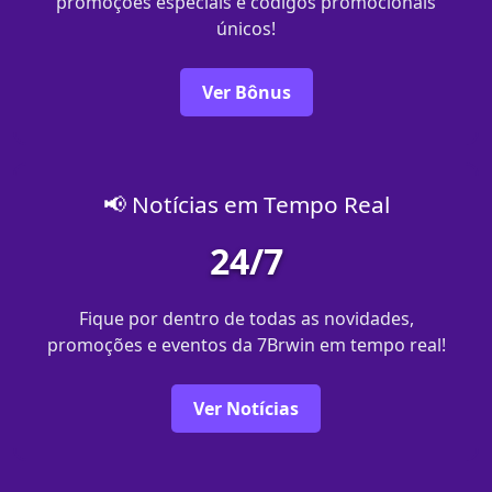
promoções especiais e códigos promocionais
únicos!
Ver Bônus
📢 Notícias em Tempo Real
24/7
Fique por dentro de todas as novidades,
promoções e eventos da 7Brwin em tempo real!
Ver Notícias