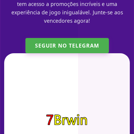
tem acesso a promoções incríveis e uma
experiência de jogo inigualável. Junte-se aos
vencedores agora!
SEGUIR NO TELEGRAM