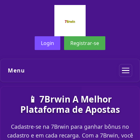
Login
Registrar-se
Menu
📱 7Brwin A Melhor
Plataforma de Apostas
Cadastre-se na 7Brwin para ganhar bônus no
cadastro e em cada recarga. Com a 7Brwin, você