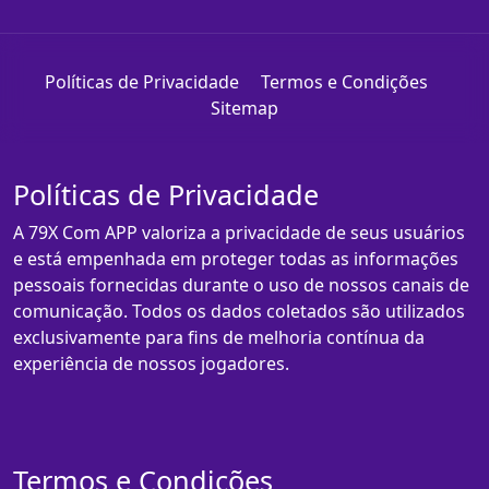
Políticas de Privacidade
Termos e Condições
Sitemap
Políticas de Privacidade
A 79X Com APP valoriza a privacidade de seus usuários
e está empenhada em proteger todas as informações
pessoais fornecidas durante o uso de nossos canais de
comunicação. Todos os dados coletados são utilizados
exclusivamente para fins de melhoria contínua da
experiência de nossos jogadores.
Termos e Condições