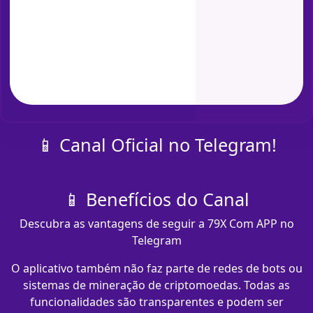
📱 Canal Oficial no Telegram!
📱 Benefícios do Canal
Descubra as vantagens de seguir a 79X Com APP no
Telegram
O aplicativo também não faz parte de redes de bots ou
sistemas de mineração de criptomoedas. Todas as
funcionalidades são transparentes e podem ser