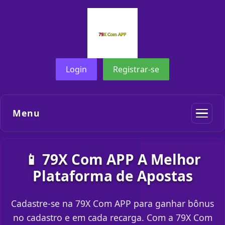
Login
Registrar-se
Menu
📱 79X Com APP A Melhor
Plataforma de Apostas
Cadastre-se na 79X Com APP para ganhar bônus
no cadastro e em cada recarga. Com a 79X Com