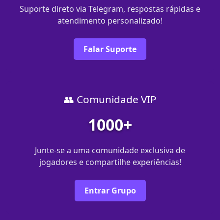
Suporte direto via Telegram, respostas rápidas e
atendimento personalizado!
Falar Suporte
👥 Comunidade VIP
1000+
Junte-se a uma comunidade exclusiva de
jogadores e compartilhe experiências!
Entrar Grupo