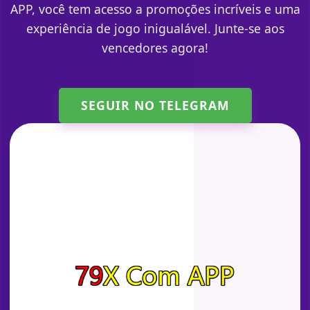
APP, você tem acesso a promoções incríveis e uma
experiência de jogo inigualável. Junte-se aos
vencedores agora!
SEGUIR NO TELEGRAM