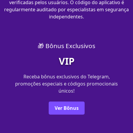
verificadas pelos usuários. O código do aplicativo é
regularmente auditado por especialistas em segurança
independentes.
🎁 Bônus Exclusivos
VIP
Receba bônus exclusivos do Telegram,
promoções especiais e códigos promocionais
únicos!
Ver Bônus