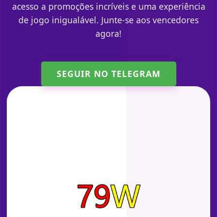
acesso a promoções incríveis e uma experiência
de jogo inigualável. Junte-se aos vencedores
agora!
SEGUIR NO TELEGRAM