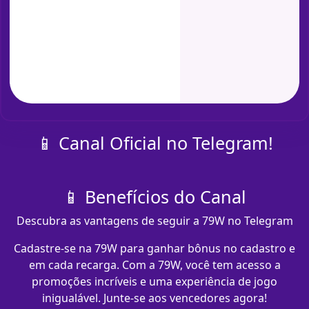
📱 Canal Oficial no Telegram!
📱 Benefícios do Canal
Descubra as vantagens de seguir a 79W no Telegram
Cadastre-se na 79W para ganhar bônus no cadastro e
em cada recarga. Com a 79W, você tem acesso a
promoções incríveis e uma experiência de jogo
inigualável. Junte-se aos vencedores agora!