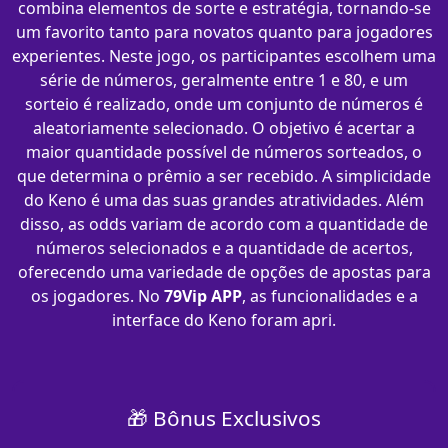
combina elementos de sorte e estratégia, tornando-se
um favorito tanto para novatos quanto para jogadores
experientes. Neste jogo, os participantes escolhem uma
série de números, geralmente entre 1 e 80, e um
sorteio é realizado, onde um conjunto de números é
aleatoriamente selecionado. O objetivo é acertar a
maior quantidade possível de números sorteados, o
que determina o prêmio a ser recebido. A simplicidade
do Keno é uma das suas grandes atratividades. Além
disso, as odds variam de acordo com a quantidade de
números selecionados e a quantidade de acertos,
oferecendo uma variedade de opções de apostas para
os jogadores. No
79Vip APP
, as funcionalidades e a
interface do Keno foram apri.
🎁 Bônus Exclusivos