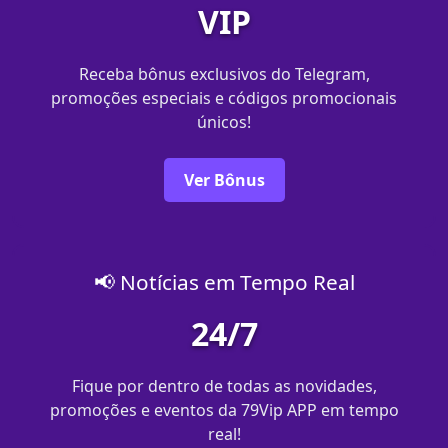
VIP
Receba bônus exclusivos do Telegram,
promoções especiais e códigos promocionais
únicos!
Ver Bônus
📢 Notícias em Tempo Real
24/7
Fique por dentro de todas as novidades,
promoções e eventos da 79Vip APP em tempo
real!