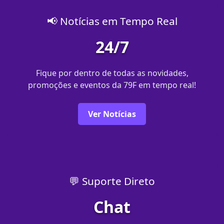
📢 Notícias em Tempo Real
24/7
Fique por dentro de todas as novidades,
promoções e eventos da 79F em tempo real!
Ver Notícias
💬 Suporte Direto
Chat