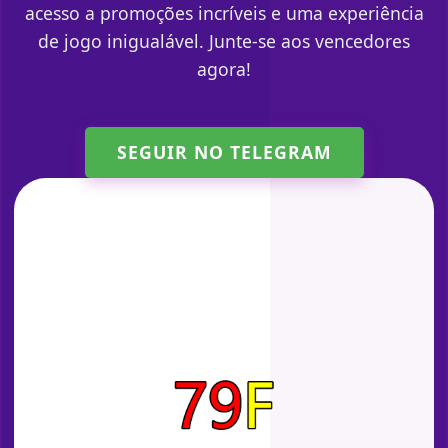
acesso a promoções incríveis e uma experiência
de jogo inigualável. Junte-se aos vencedores
agora!
SEGUIR NO TELEGRAM