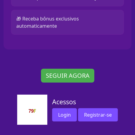
🎁 Receba bônus exclusivos
automaticamente
SEGUIR AGORA
Acessos
Login
Registrar-se