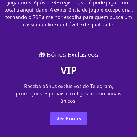
jogadores. Após o 79F registro, você pode jogar com
total tranquilidade. A experiência de jogo é excepcional,
tornando o 79F a melhor escolha para quem busca um
cassino online confiável e de qualidade.
🎁 Bônus Exclusivos
VIP
Receba bônus exclusivos do Telegram,
promoções especiais e códigos promocionais
únicos!
Ver Bônus