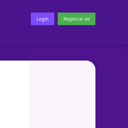
Login
Registrar-se