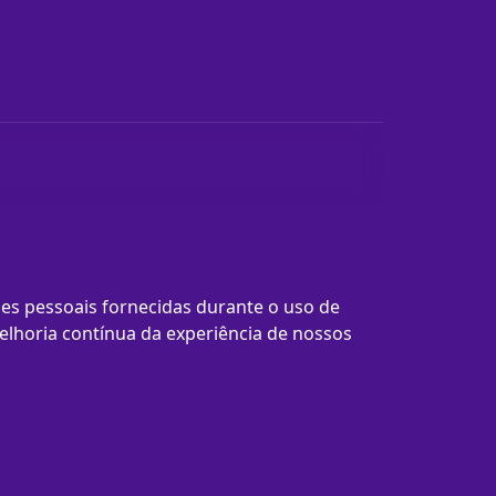
es pessoais fornecidas durante o uso de
elhoria contínua da experiência de nossos