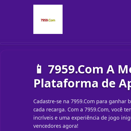
📱 7959.Com A M
Plataforma de A
Cadastre-se na 7959.Com para ganhar 
cada recarga. Com a 7959.Com, você t
incríveis e uma experiência de jogo inig
vencedores agora!