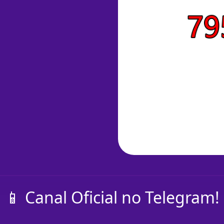
📱 Canal Oficial no Telegram!