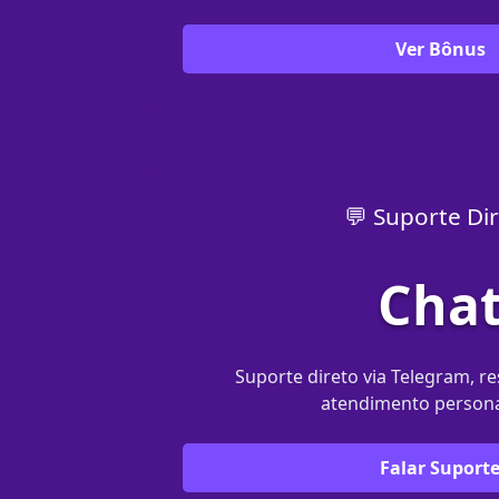
Ver Bônus
💬 Suporte Di
Cha
Suporte direto via Telegram, r
atendimento persona
Falar Suport