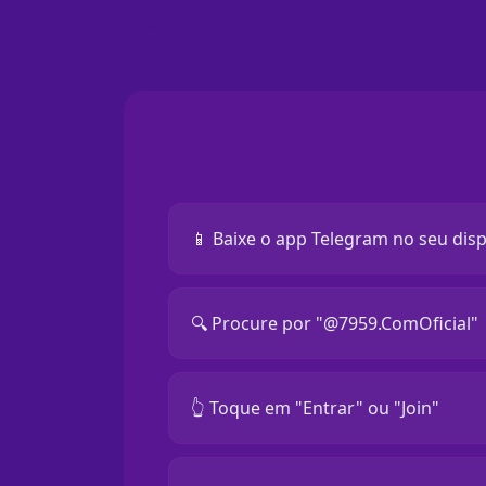
📱 Baixe o app Telegram no seu disp
🔍 Procure por "@7959.ComOficial"
👆 Toque em "Entrar" ou "Join"