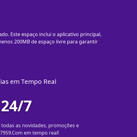
 Este espaço inclui o aplicativo principal,
enos 200MB de espaço livre para garantir
cias em Tempo Real
24/7
e todas as novidades, promoções e
 7959.Com em tempo real!