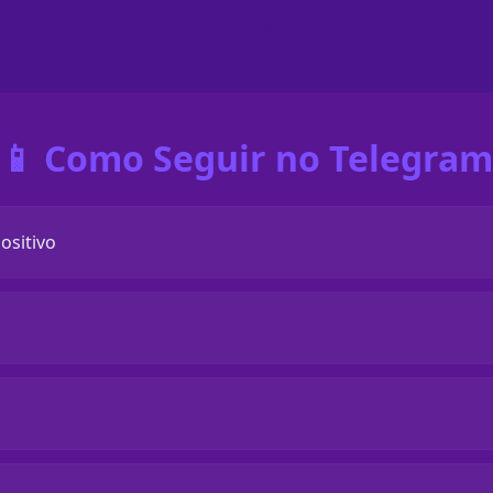
📱 Como Seguir no Telegram
ositivo