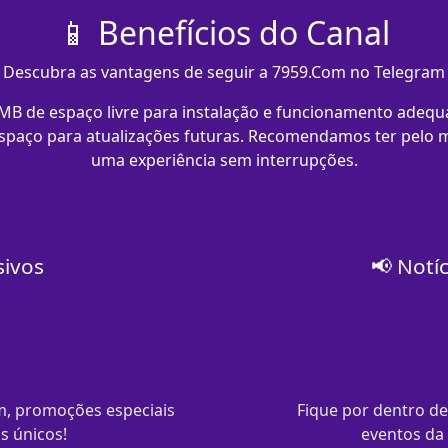
📱 Benefícios do Canal
Descubra as vantagens de seguir a 7959.Com no Telegram
de espaço livre para instalação e funcionamento adequado.
espaço para atualizações futuras. Recomendamos ter pelo m
uma experiência sem interrupções.
sivos
📢 Notí
m, promoções especiais
Fique por dentro d
s únicos!
eventos da