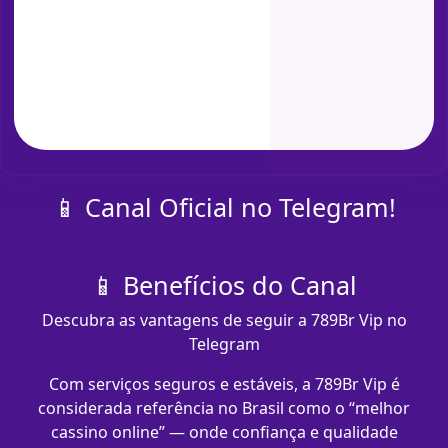
📱 Canal Oficial no Telegram!
📱 Benefícios do Canal
Descubra as vantagens de seguir a 789Br Vip no
Telegram
Com serviços seguros e estáveis, a 789Br Vip é
considerada referência no Brasil como o “melhor
cassino online” — onde confiança e qualidade