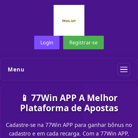
Login
Registrar-se
Menu
📱 77Win APP A Melhor
Plataforma de Apostas
Cadastre-se na 77Win APP para ganhar bônus no
cadastro e em cada recarga. Com a 77Win APP,