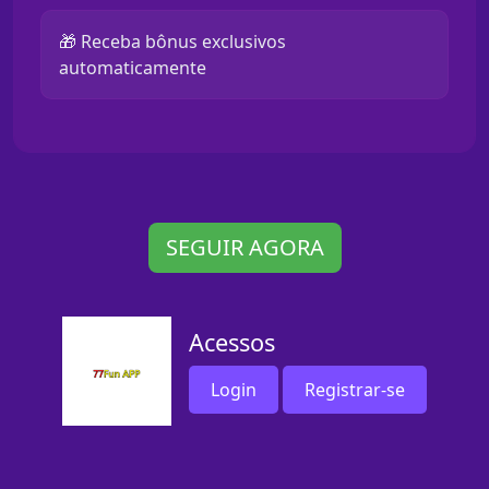
🎁 Receba bônus exclusivos
automaticamente
SEGUIR AGORA
Acessos
Login
Registrar-se