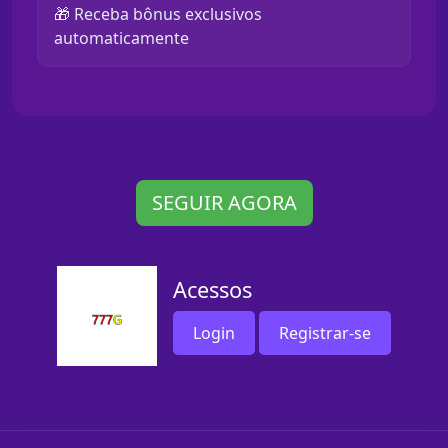
🎁 Receba bônus exclusivos
automaticamente
SEGUIR AGORA
Acessos
Login
Registrar-se