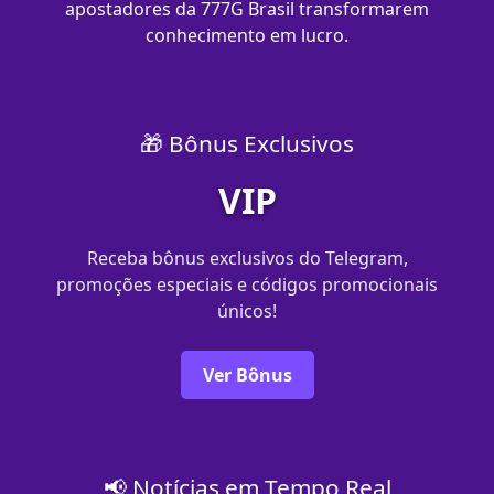
apostadores da 777G Brasil transformarem
conhecimento em lucro.
🎁 Bônus Exclusivos
VIP
Receba bônus exclusivos do Telegram,
promoções especiais e códigos promocionais
únicos!
Ver Bônus
📢 Notícias em Tempo Real