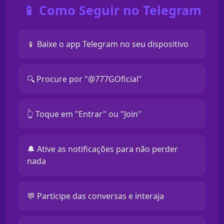
📱 Como Seguir no Telegram
📱 Baixe o app Telegram no seu dispositivo
🔍 Procure por "@777GOficial"
👆 Toque em "Entrar" ou "Join"
🔔 Ative as notificações para não perder
nada
💬 Participe das conversas e interaja