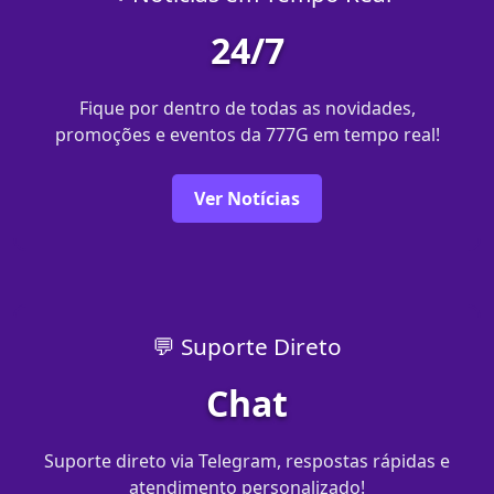
24/7
Fique por dentro de todas as novidades,
promoções e eventos da 777G em tempo real!
Ver Notícias
💬 Suporte Direto
Chat
Suporte direto via Telegram, respostas rápidas e
atendimento personalizado!