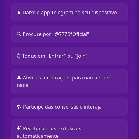
📱 Baixe o app Telegram no seu dispositivo
🔍 Procure por "@777BfOficial"
👆 Toque em "Entrar" ou "Join"
🔔 Ative as notificações para não perder
nada
💬 Participe das conversas e interaja
🎁 Receba bônus exclusivos
automaticamente