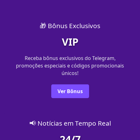
🎁 Bônus Exclusivos
VIP
Receba bônus exclusivos do Telegram,
promoções especiais e códigos promocionais
únicos!
Ver Bônus
📢 Notícias em Tempo Real
24/7