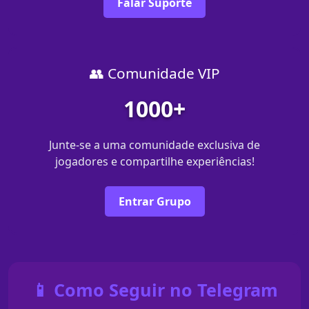
Falar Suporte
👥 Comunidade VIP
1000+
Junte-se a uma comunidade exclusiva de
jogadores e compartilhe experiências!
Entrar Grupo
📱 Como Seguir no Telegram