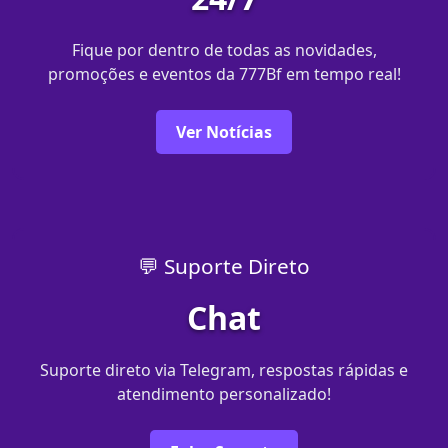
Fique por dentro de todas as novidades,
promoções e eventos da 777Bf em tempo real!
Ver Notícias
💬 Suporte Direto
Chat
Suporte direto via Telegram, respostas rápidas e
atendimento personalizado!