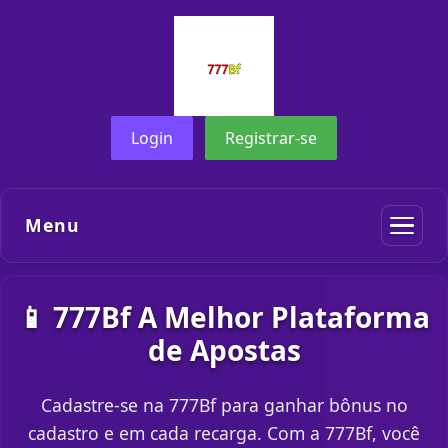
Login
Registrar-se
Menu
📱 777Bf A Melhor Plataforma
de Apostas
Cadastre-se na 777Bf para ganhar bônus no
cadastro e em cada recarga. Com a 777Bf, você