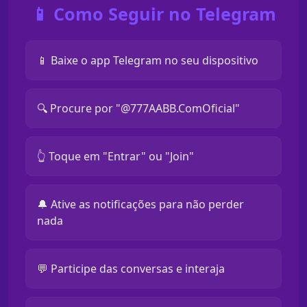
📱 Como Seguir no Telegram
📱 Baixe o app Telegram no seu dispositivo
🔍 Procure por "@777AABB.ComOficial"
👆 Toque em "Entrar" ou "Join"
🔔 Ative as notificações para não perder
nada
💬 Participe das conversas e interaja