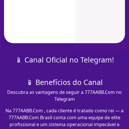
📱 Canal Oficial no Telegram!
📱 Benefícios do Canal
Descubra as vantagens de seguir a 777AABB.Com no
Telegram
Na 777AABB.Com , cada cliente é tratado como rei — a
777AABB.Com Brasil conta com uma equipe de elite
profissional e um sistema operacional impecável e