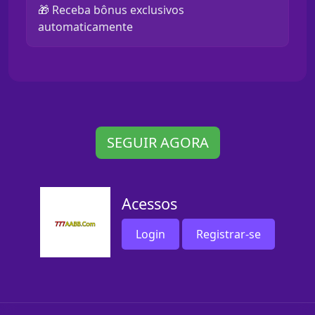
🎁 Receba bônus exclusivos
automaticamente
SEGUIR AGORA
Acessos
Login
Registrar-se