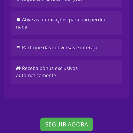
🔔 Ative as notificações para não perder
nada
💬 Participe das conversas e interaja
🎁 Receba bônus exclusivos
automaticamente
SEGUIR AGORA