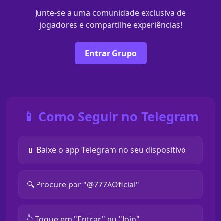
Junte-se a uma comunidade exclusiva de
jogadores e compartilhe experiências!
Entrar Grupo
📱 Como Seguir no Telegram
📱 Baixe o app Telegram no seu dispositivo
🔍 Procure por "@777AOficial"
👆 Toque em "Entrar" ou "Join"