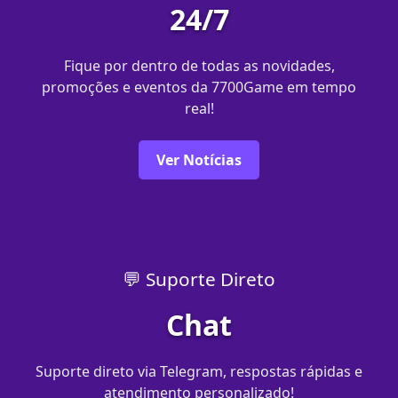
24/7
Fique por dentro de todas as novidades,
promoções e eventos da 7700Game em tempo
real!
Ver Notícias
💬 Suporte Direto
Chat
Suporte direto via Telegram, respostas rápidas e
atendimento personalizado!