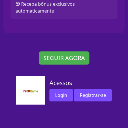
🎁 Receba bônus exclusivos
automaticamente
SEGUIR AGORA
Acessos
Login
Registrar-se