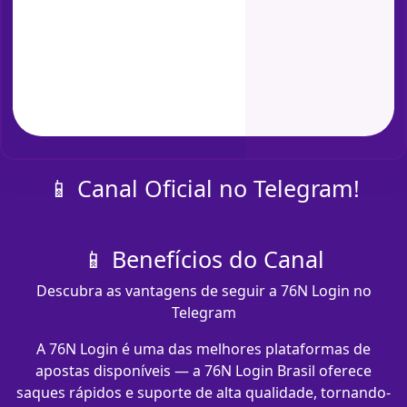
📱 Canal Oficial no Telegram!
📱 Benefícios do Canal
Descubra as vantagens de seguir a 76N Login no
Telegram
A 76N Login é uma das melhores plataformas de
apostas disponíveis — a 76N Login Brasil oferece
saques rápidos e suporte de alta qualidade, tornando-