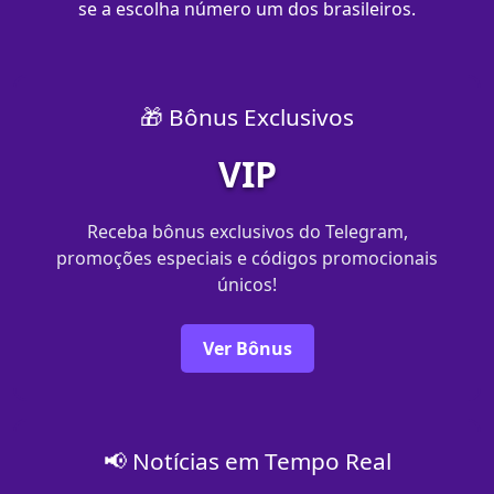
se a escolha número um dos brasileiros.
🎁 Bônus Exclusivos
VIP
Receba bônus exclusivos do Telegram,
promoções especiais e códigos promocionais
únicos!
Ver Bônus
📢 Notícias em Tempo Real