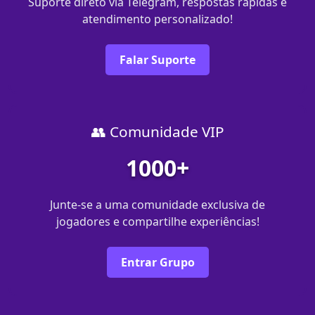
Suporte direto via Telegram, respostas rápidas e
atendimento personalizado!
Falar Suporte
👥 Comunidade VIP
1000+
Junte-se a uma comunidade exclusiva de
jogadores e compartilhe experiências!
Entrar Grupo