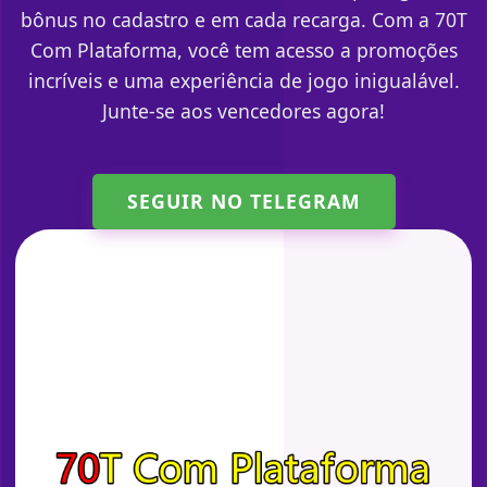
bônus no cadastro e em cada recarga. Com a 70T
Com Plataforma, você tem acesso a promoções
incríveis e uma experiência de jogo inigualável.
Junte-se aos vencedores agora!
SEGUIR NO TELEGRAM