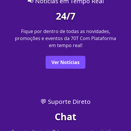
📢 Notícias em Tempo Real
24/7
Fique por dentro de todas as novidades,
promoções e eventos da 70T Com Plataforma
em tempo real!
Ver Notícias
💬 Suporte Direto
Chat