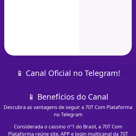
📱 Canal Oficial no Telegram!
📱 Benefícios do Canal
Descubra as vantagens de seguir a 70T Com Plataforma
no Telegram
Considerada o cassino nº1 do Brasil, a 70T Com
Plataforma reúne site, APP e login multicanal da 70T