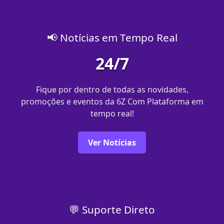
📢 Notícias em Tempo Real
24/7
Fique por dentro de todas as novidades,
promoções e eventos da 6Z Com Plataforma em
tempo real!
Ver Notícias
💬 Suporte Direto