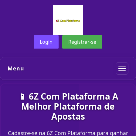
Login
Registrar-se
Menu
📱 6Z Com Plataforma A
Melhor Plataforma de
Apostas
Cadastre-se na 6Z Com Plataforma para ganhar