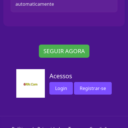
automaticamente
SEGUIR AGORA
Acessos
Login
Registrar-se