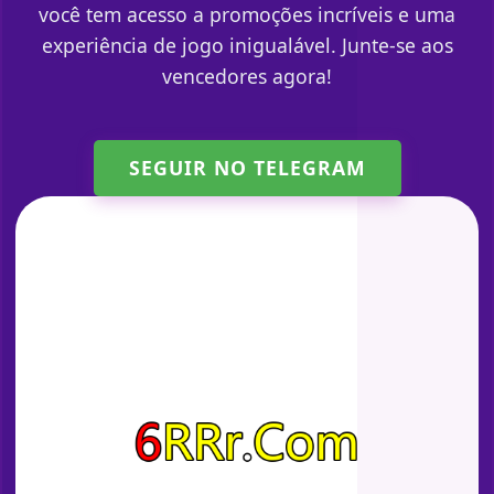
você tem acesso a promoções incríveis e uma
experiência de jogo inigualável. Junte-se aos
vencedores agora!
SEGUIR NO TELEGRAM