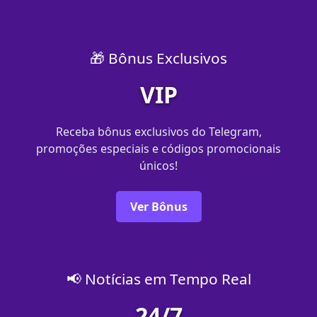
🎁 Bônus Exclusivos
VIP
Receba bônus exclusivos do Telegram,
promoções especiais e códigos promocionais
únicos!
Ver Bônus
📢 Notícias em Tempo Real
24/7