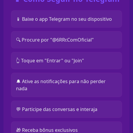
📱 Baixe o app Telegram no seu dispositivo
🔍 Procure por "@6RRr.ComOficial"
👆 Toque em "Entrar" ou "Join"
🔔 Ative as notificações para não perder
nada
💬 Participe das conversas e interaja
🎁 Receba bônus exclusivos