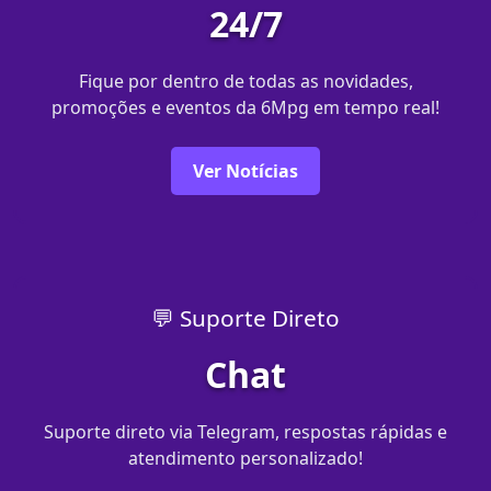
24/7
Fique por dentro de todas as novidades,
promoções e eventos da 6Mpg em tempo real!
Ver Notícias
💬 Suporte Direto
Chat
Suporte direto via Telegram, respostas rápidas e
atendimento personalizado!