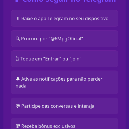
📱 Baixe o app Telegram no seu dispositivo
🔍 Procure por "@6MpgOficial"
👆 Toque em "Entrar" ou "Join"
🔔 Ative as notificações para não perder
nada
💬 Participe das conversas e interaja
🎁 Receba bônus exclusivos