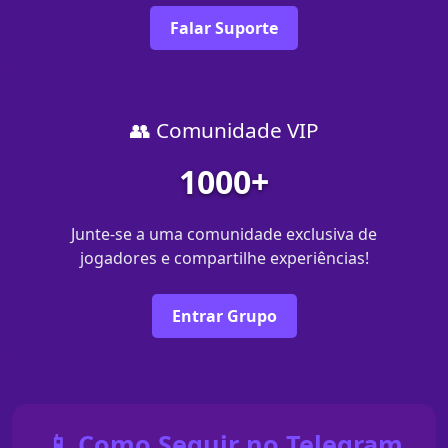
Falar Suporte
👥 Comunidade VIP
1000+
Junte-se a uma comunidade exclusiva de
jogadores e compartilhe experiências!
Entrar Grupo
📱 Como Seguir no Telegram