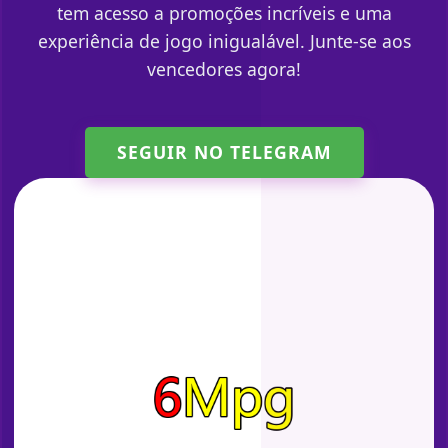
tem acesso a promoções incríveis e uma
experiência de jogo inigualável. Junte-se aos
vencedores agora!
SEGUIR NO TELEGRAM