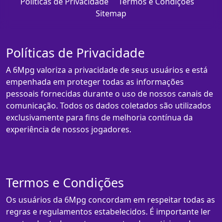
Políticas de Privacidade
Termos e Condições
Sitemap
Políticas de Privacidade
A 6Mpg valoriza a privacidade de seus usuários e está
empenhada em proteger todas as informações
pessoais fornecidas durante o uso de nossos canais de
comunicação. Todos os dados coletados são utilizados
exclusivamente para fins de melhoria contínua da
experiência de nossos jogadores.
Termos e Condições
Os usuários da 6Mpg concordam em respeitar todas as
regras e regulamentos estabelecidos. É importante ler