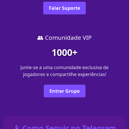
Falar Suporte
👥 Comunidade VIP
1000+
Junte-se a uma comunidade exclusiva de
jogadores e compartilhe experiências!
Entrar Grupo
📱 Como Seguir no Telegram