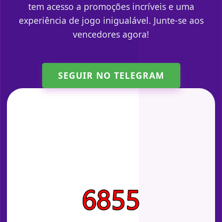
tem acesso a promoções incríveis e uma
experiência de jogo inigualável. Junte-se aos
vencedores agora!
SEGUIR NO TELEGRAM