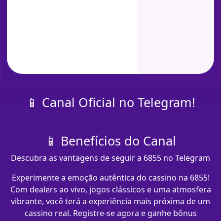
📱 Canal Oficial no Telegram!
📱 Benefícios do Canal
Descubra as vantagens de seguir a 6855 no Telegram
Experimente a emoção autêntica do cassino na 6855!
Com dealers ao vivo, jogos clássicos e uma atmosfera
vibrante, você terá a experiência mais próxima de um
cassino real. Registre-se agora e ganhe bônus