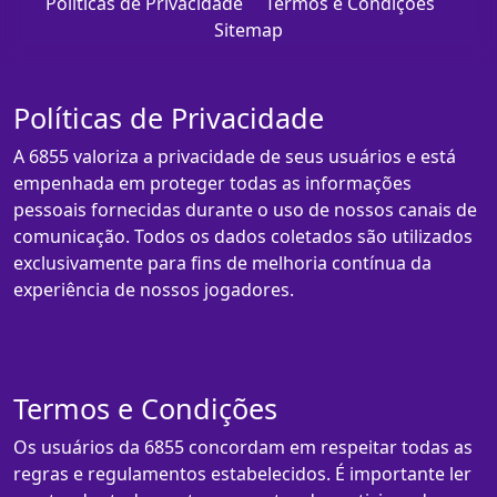
Políticas de Privacidade
Termos e Condições
Sitemap
Políticas de Privacidade
A 6855 valoriza a privacidade de seus usuários e está
empenhada em proteger todas as informações
pessoais fornecidas durante o uso de nossos canais de
comunicação. Todos os dados coletados são utilizados
exclusivamente para fins de melhoria contínua da
experiência de nossos jogadores.
Termos e Condições
Os usuários da 6855 concordam em respeitar todas as
regras e regulamentos estabelecidos. É importante ler