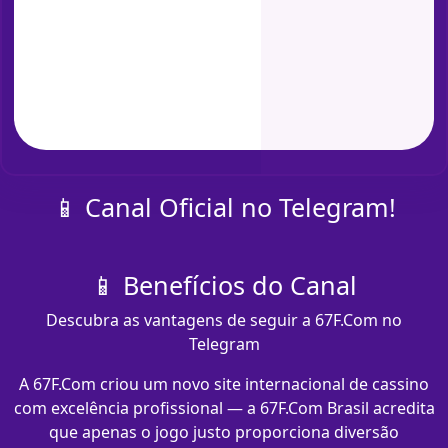
📱 Canal Oficial no Telegram!
📱 Benefícios do Canal
Descubra as vantagens de seguir a 67F.Com no
Telegram
A 67F.Com criou um novo site internacional de cassino
com excelência profissional — a 67F.Com Brasil acredita
que apenas o jogo justo proporciona diversão